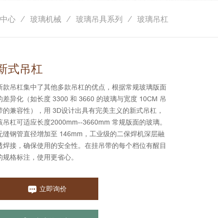
中心
玻璃机械
玻璃吊具系列
玻璃吊杠
新式吊杠
新款吊杠集中了其他多款吊杠的优点，根据常规玻璃版面
的差异化（如长度 3300 和 3660 的玻璃与宽度 10CM 吊
带的兼容性），用 3D设计出具有完美主义的新式吊杠，
该吊杠可适应长度2000mm‐‐3660mm 常规版面的玻璃。
无缝钢管直径增加至 146mm，工业级的二保焊机深层融
透焊接，确保使用的安全性。在挂吊带的每个档位有醒目
的规格标注，使用更省心。
立即询价