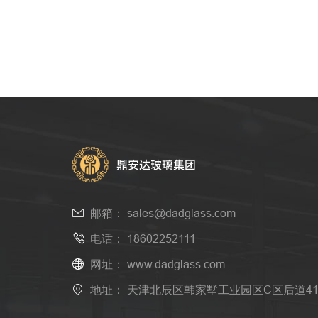
邮箱：
sales@dadglass.com
电话：
18602252111
网址：
www.dadglass.com
地址： 天津北辰区韩家墅工业园区C区后道4